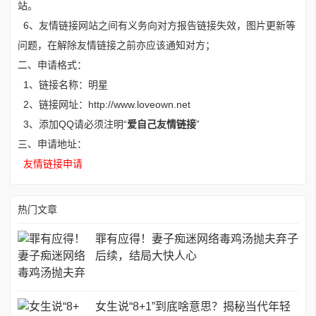
站。
6、友情链接网站之间有义务向对方报告链接失效，图片更新等
问题，在解除友情链接之前亦应该通知对方；
二、申请格式：
1、链接名称：
明星
2、链接网址：http://www.loveown.net
3、添加QQ请必须注明“
爱自己友情链接
”
三、申请地址：
友情链接申请
热门文章
罪有应得！妻子痴迷网络毒鸡汤抛夫弃子
后续，结局大快人心
女生说“8+1”到底啥意思？揭秘当代年轻