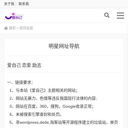
关于我
｜
联系我
首页
>
资讯信息
明星网址导航
爱自己
恋爱
励志
一、链接要求：
1、与本站《爱自己》主题相关的网站；
2、网站无暴力、色情等违反我国现行法律的内容;
3、网站在百度，360，搜狗，Google收录正常；
4、未被搜索引擎查封和处罚。
5、非wordpress,dede,淘客站等开源程序建立的垃圾站，单页